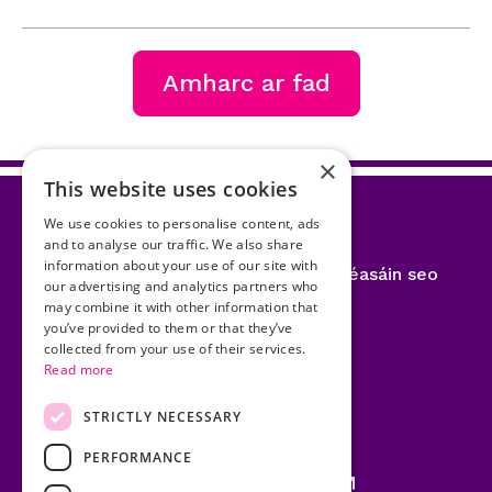
Amharc ar fad
×
This website uses cookies
We use cookies to personalise content, ads
and to analyse our traffic. We also share
information about your use of our site with
Faisnéis a rochtain ar an suíomh gréasáin seo
our advertising and analytics partners who
may combine it with other information that
Fianáin
you’ve provided to them or that they’ve
collected from your use of their services.
Ráiteas Príobháideachta
Read more
Séanadh
STRICTLY NECESSARY
PERFORMANCE
An tÚdarás Póilíneachta