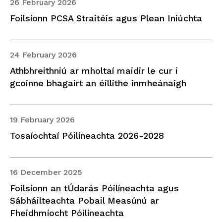
26 February 2026
Foilsíonn PCSA Straitéis agus Plean Iniúchta
24 February 2026
Athbhreithniú ar mholtaí maidir le cur i
gcoinne bhagairt an éillithe inmheánaigh
19 February 2026
Tosaíochtaí Póilíneachta 2026-2028
16 December 2025
Foilsíonn an tÚdarás Póilíneachta agus
Sábháilteachta Pobail Measúnú ar
Fheidhmíocht Póilíneachta