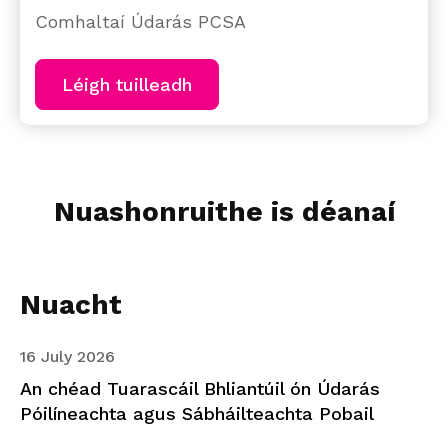
Comhaltaí Údarás PCSA
Léigh tuilleadh
Nuashonruithe is déanaí
Nuacht
16 July 2026
An chéad Tuarascáil Bhliantúil ón Údarás
Póilíneachta agus Sábháilteachta Pobail