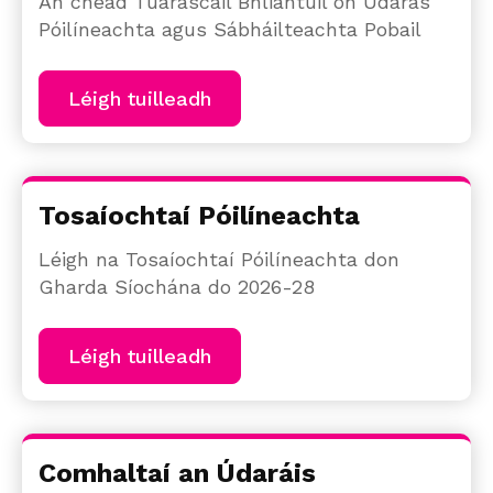
An chéad Tuarascáil Bhliantúil ón Údarás
Póilíneachta agus Sábháilteachta Pobail
Léigh tuilleadh
Tosaíochtaí Póilíneachta
Léigh na Tosaíochtaí Póilíneachta don
Gharda Síochána do 2026-28
Léigh tuilleadh
Comhaltaí an Údaráis