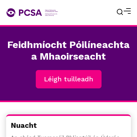
Feidhmíocht Póilíneachta
a Mhaoirseacht
Léigh tuilleadh
Nuacht