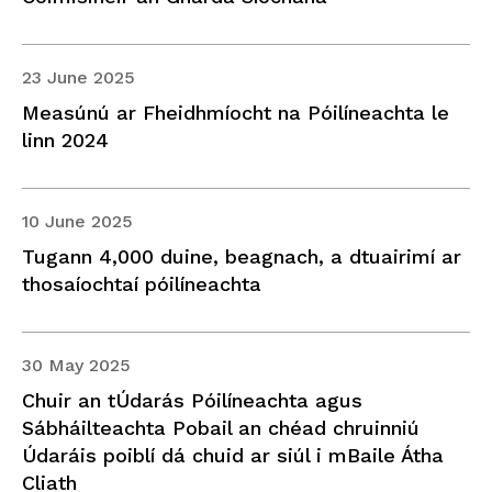
23 June 2025
Measúnú ar Fheidhmíocht na Póilíneachta le
linn 2024
10 June 2025
Tugann 4,000 duine, beagnach, a dtuairimí ar
thosaíochtaí póilíneachta
30 May 2025
Chuir an tÚdarás Póilíneachta agus
Sábháilteachta Pobail an chéad chruinniú
Údaráis poiblí dá chuid ar siúl i mBaile Átha
Cliath