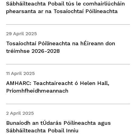
Sábháilteachta Pobail tús le comhairliúcháin
phearsanta ar na Tosaíochtaí Póilíneachta
29 April 2025
Tosaíochtaí Póilíneachta na hÉireann don
tréimhse 2026-2028
11 April 2025
AMHARC: Teachtaireacht ó Helen Hall,
Príomhfheidhmeannach
2 April 2025
Bunaíodh an tÚdarás Póilíneachta agus
Sábháilteachta Pobail Inniu