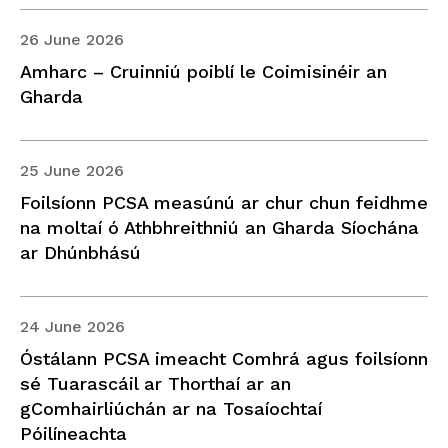
26 June 2026
Amharc – Cruinniú poiblí le Coimisinéir an
Gharda
25 June 2026
Foilsíonn PCSA measúnú ar chur chun feidhme
na moltaí ó Athbhreithniú an Gharda Síochána
ar Dhúnbhású
24 June 2026
Óstálann PCSA imeacht Comhrá agus foilsíonn
sé Tuarascáil ar Thorthaí ar an
gComhairliúchán ar na Tosaíochtaí
Póilíneachta